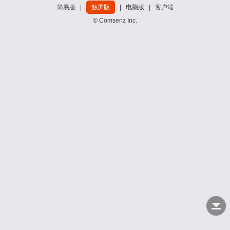
简易版
|
触屏版
|
电脑版
|
客户端
© Comsenz Inc.