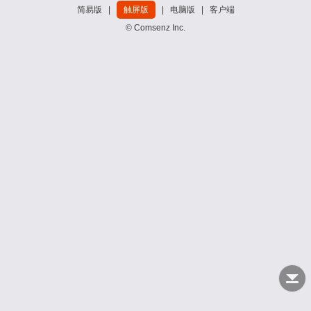
简易版
|
触屏版
|
电脑版
|
客户端
© Comsenz Inc.