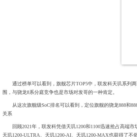
通过榜单可以看到，旗舰芯片TOP5中，联发科天玑系列两
围，与骁龙8系分庭竞争也是市场对发哥的一种肯定。
从这次旗舰级SoC排名可以看到，定位旗舰的骁龙888和8
关系
回顾2021年，联发科凭借天玑1200和1100迅速抢占高
天玑1200-ULTRA、天玑1200-AI、天玑1200-MAX也获得