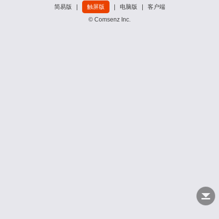
简易版
|
触屏版
|
电脑版
|
客户端
© Comsenz Inc.