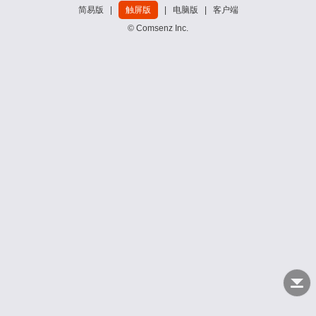
简易版
|
触屏版
|
电脑版
|
客户端
© Comsenz Inc.