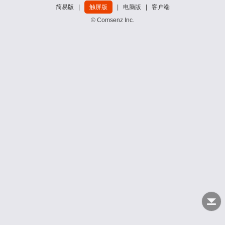
简易版
|
触屏版
|
电脑版
|
客户端
© Comsenz Inc.