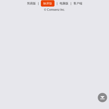
简易版
|
触屏版
|
电脑版
|
客户端
© Comsenz Inc.