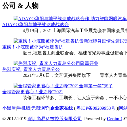
公司 & 人物
ADAYO华阳与地平线达成战略合
4月19日，2021上海国际汽车工业展览会在国家会展中
重磅！小浣熊被评为“福建省抗
近日,福建省工商业联合会、福建省光彩事业促进会下
热烈庆祝 | 青李人力青岛分公
2021年3月6日，文艺复兴集团旗下——青李人力青
全程管家更省心！业之峰“2021
装修工程环节多、工期长，让人疲于奔命，一不小心还
小黑屋
|
手机版
|
无图浏览
|
企业家在线
(
粤ICP备09209953号
)
|
网
© 2012-2019
深圳尚易科技控股有限公司
Powered by
Ceoim !
X