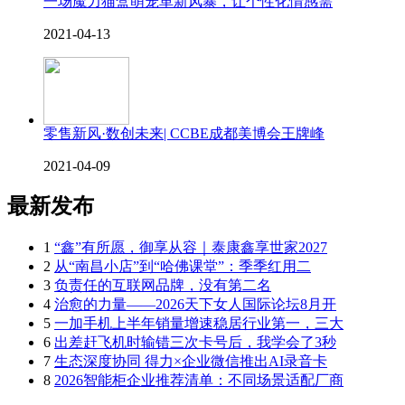
一场魔力猫盒萌宠革新风暴，让个性化情感需
2021-04-13
零售新风·数创未来| CCBE成都美博会王牌峰
2021-04-09
最新发布
1
“鑫”有所愿，御享从容｜泰康鑫享世家2027
2
从“南昌小店”到“哈佛课堂”：季季红用二
3
负责任的互联网品牌，没有第二名
4
治愈的力量——2026天下女人国际论坛8月开
5
一加手机上半年销量增速稳居行业第一，三大
6
出差赶飞机时输错三次卡号后，我学会了3秒
7
生态深度协同 得力×企业微信推出AI录音卡
8
2026智能柜企业推荐清单：不同场景适配厂商