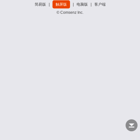
简易版
|
触屏版
|
电脑版
|
客户端
© Comsenz Inc.