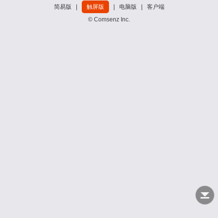
简易版
|
触屏版
|
电脑版
|
客户端
© Comsenz Inc.