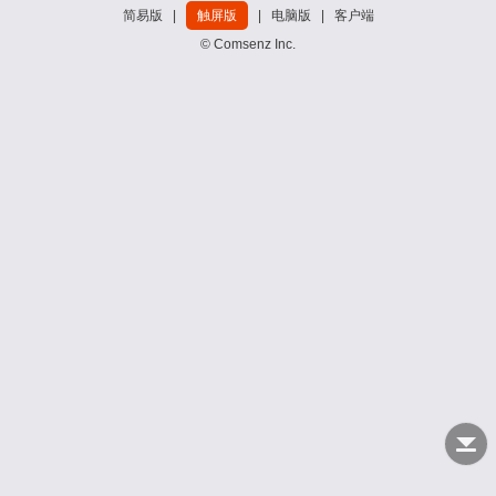
简易版
|
触屏版
|
电脑版
|
客户端
© Comsenz Inc.