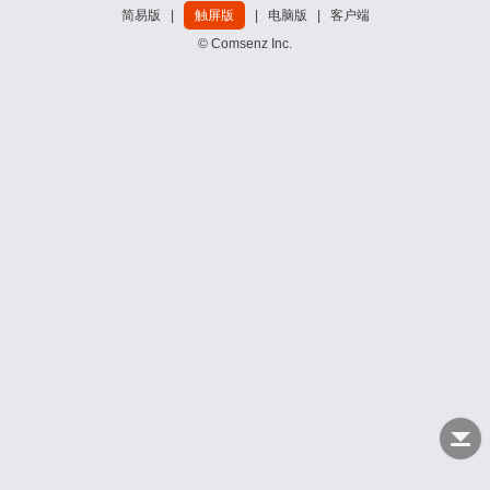
简易版
|
触屏版
|
电脑版
|
客户端
© Comsenz Inc.