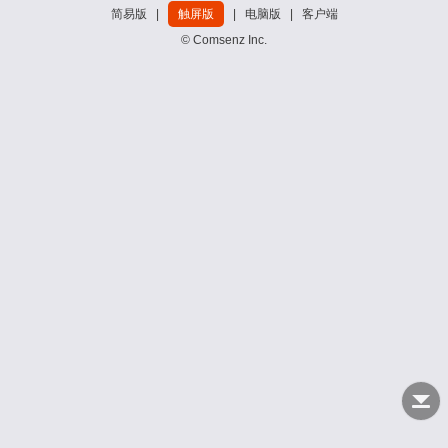
简易版
|
触屏版
|
电脑版
|
客户端
© Comsenz Inc.