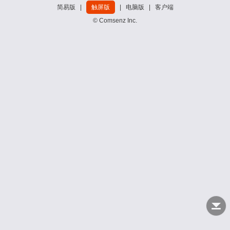
简易版
|
触屏版
|
电脑版
|
客户端
© Comsenz Inc.