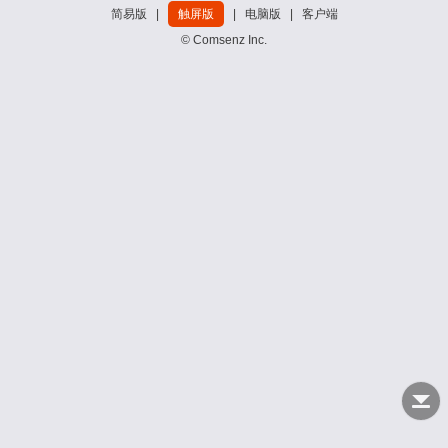
简易版
|
触屏版
|
电脑版
|
客户端
© Comsenz Inc.