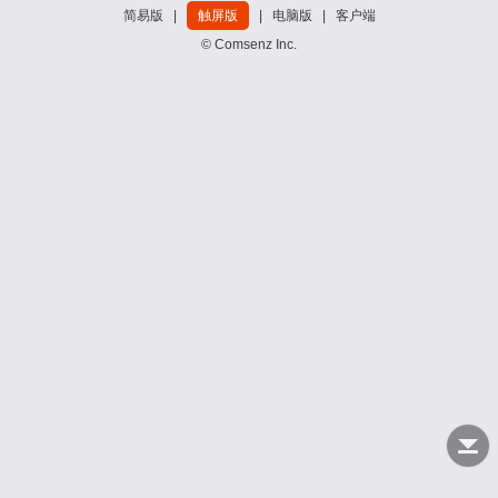
简易版
|
触屏版
|
电脑版
|
客户端
© Comsenz Inc.