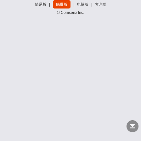
简易版
|
触屏版
|
电脑版
|
客户端
© Comsenz Inc.