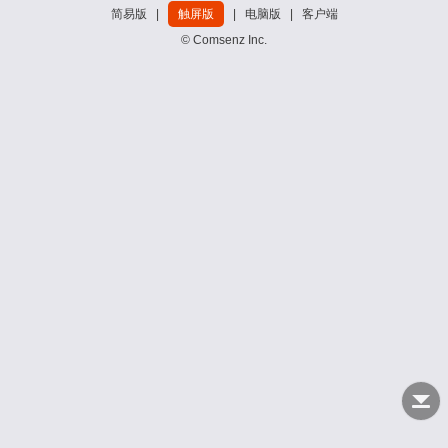
简易版
|
触屏版
|
电脑版
|
客户端
© Comsenz Inc.