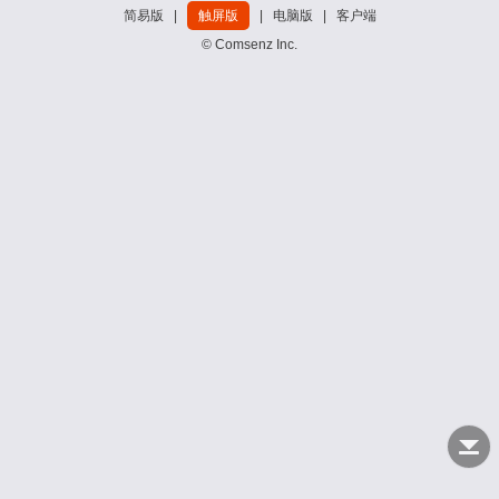
简易版
|
触屏版
|
电脑版
|
客户端
© Comsenz Inc.