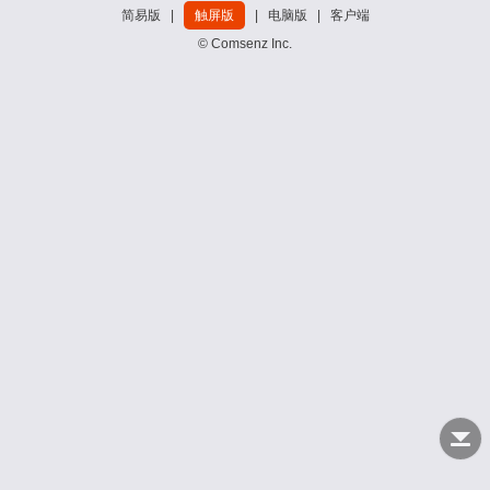
简易版
|
触屏版
|
电脑版
|
客户端
© Comsenz Inc.