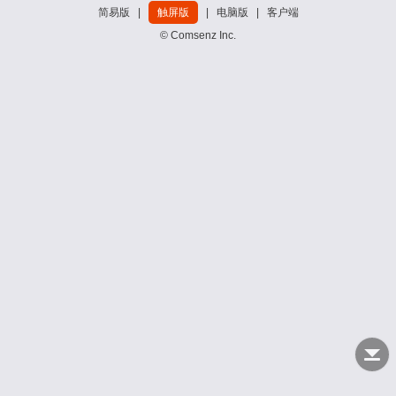
简易版
|
触屏版
|
电脑版
|
客户端
© Comsenz Inc.