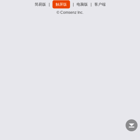
简易版
|
触屏版
|
电脑版
|
客户端
© Comsenz Inc.