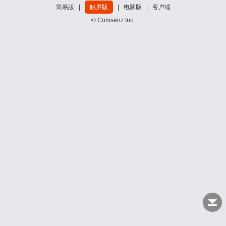
简易版
|
触屏版
|
电脑版
|
客户端
© Comsenz Inc.