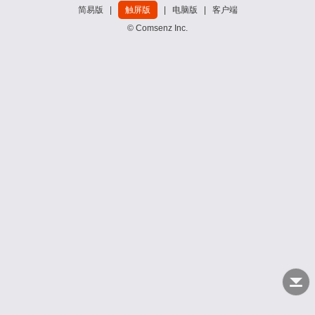
简易版
|
触屏版
|
电脑版
|
客户端
© Comsenz Inc.