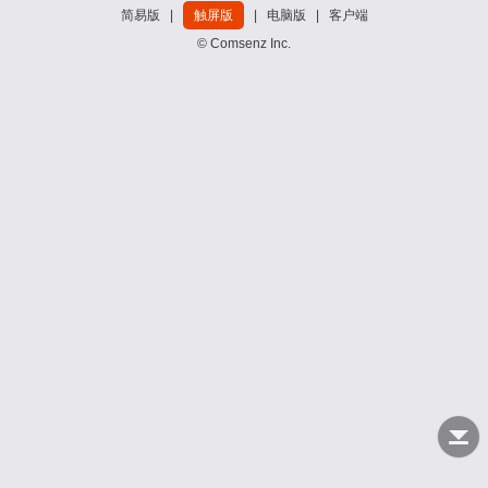
简易版
|
触屏版
|
电脑版
|
客户端
© Comsenz Inc.