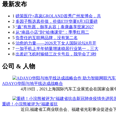
最新发布
1
磅策医疗×高岚GROLAND首秀广州发博会，共
2
多因子甄选真价值，价值ETF华夏8月3日重磅
3
“鑫”有所愿，御享从容｜泰康鑫享世家2027
4
从“南昌小店”到“哈佛课堂”：季季红用二
5
负责任的互联网品牌，没有第二名
6
治愈的力量——2026天下女人国际论坛8月开
7
一加手机上半年销量增速稳居行业第一，三大
8
出差赶飞机时输错三次卡号后，我学会了3秒
公司 & 人物
ADAYO华阳与地平线达成战略合
4月19日，2021上海国际汽车工业展览会在国家会展中
重磅！小浣熊被评为“福建省抗
近日,福建省工商业联合会、福建省光彩事业促进会下