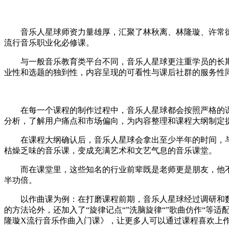
音乐人星球师资力量雄厚，汇聚了林秋离、林隆璇、许常德
流行音乐职业化必修课。
与一般音乐教育类平台不同，音乐人星球更注重学员的长期
业性和选题的独到性，内容呈现的可看性与课后社群的服务性
在每一个课程的制作过程中，音乐人星球都会按照严格的课
分析，了解用户痛点和市场偏向，为内容整理和课程大纲制定
在课程大纲确认后，音乐人星球会拿出至少半年的时间，与
枯燥乏味的音乐课，变成充满艺术和文艺气息的音乐课堂。
而在课堂里，这些知名的行业前辈既是老师更是朋友，他不
半功倍。
以作曲课为例：在打磨课程前期，音乐人星球经过调研和数
的方法论外，还加入了“旋律记点“”洗脑旋律“”歌曲仿作“
隆璇X流行音乐作曲入门课》，让更多人可以通过课程喜欢上