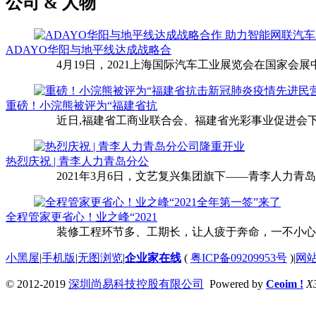
公司 & 人物
ADAYO华阳与地平线达成战略合
4月19日，2021上海国际汽车工业展览会在国家会展中
重磅！小浣熊被评为“福建省抗
近日,福建省工商业联合会、福建省光彩事业促进会下
热烈庆祝 | 青李人力青岛分公
2021年3月6日，文艺复兴集团旗下——青李人力青
全程管家更省心！业之峰“2021
装修工程环节多、工期长，让人疲于奔命，一不小心还
小黑屋
|
手机版
|
无图浏览
|
企业家在线
(
粤ICP备09209953号
)
|
网
© 2012-2019
深圳尚易科技控股有限公司
Powered by
Ceoim !
X