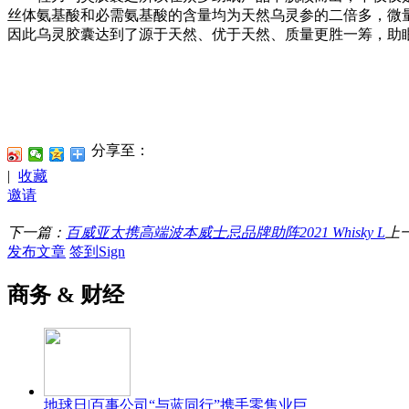
丝体氨基酸和必需氨基酸的含量均为天然乌灵参的二倍多，微量
因此乌灵胶囊达到了源于天然、优于天然、质量更胜一筹，助眠
分享至：
|
收藏
邀请
下一篇：
百威亚太携高端波本威士忌品牌助阵2021 Whisky L
上
发布文章
签到Sign
商务 & 财经
地球日|百事公司“与蓝同行”携手零售业巨