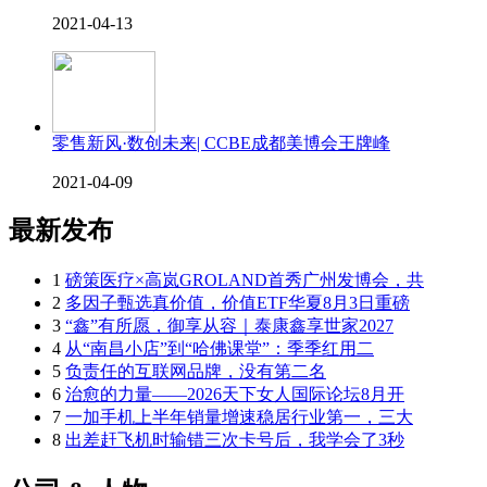
2021-04-13
零售新风·数创未来| CCBE成都美博会王牌峰
2021-04-09
最新发布
1
磅策医疗×高岚GROLAND首秀广州发博会，共
2
多因子甄选真价值，价值ETF华夏8月3日重磅
3
“鑫”有所愿，御享从容｜泰康鑫享世家2027
4
从“南昌小店”到“哈佛课堂”：季季红用二
5
负责任的互联网品牌，没有第二名
6
治愈的力量——2026天下女人国际论坛8月开
7
一加手机上半年销量增速稳居行业第一，三大
8
出差赶飞机时输错三次卡号后，我学会了3秒