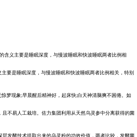
眠的含义主要是睡眠深度，与慢波睡眠和快波睡眠两者比例相
义主要是睡眠深度，与慢波睡眠和快波睡眠两者比例相关，特别
无惊梦现象;早晨醒后精神好，起床快;白天神清脑爽不困倦。如
且不易人工栽培。佐力集团利用从天然乌灵参中分离获得的菌
层发酵技术提取出来的乌灵粉的功效价值，两者比较，发酵菌