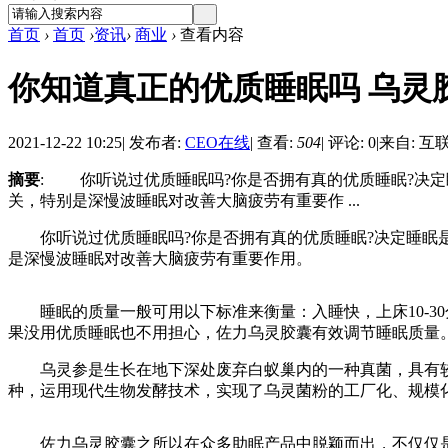
首页
›
首页
›
资讯
›
商业
›
查看内容
你知道真正的优质睡眠吗 乌灵
2021-12-22 10:25
|
发布者:
CEO在线
|
查看:
504
|
评论: 0
|
来自: 互
摘要
: 你听说过优质睡眠吗?你是否拥有真的优质睡眠?决
关，特别是深慢波睡眠对改善大脑疲劳有重要作 ...
你听说过优质睡眠吗?你是否拥有真的优质睡眠?决定睡眠是
是深慢波睡眠对改善大脑疲劳有重要作用。
睡眠的质量一般可用以下标准来衡量：入睡快，上床10-30
果没用优质睡眠也不用担心，佐力乌灵胶囊有效调节睡眠质量
乌灵参是生长在地下深处废弃白蚁巢内的一种真菌，具有较
种，运用现代生物发酵技术，实现了乌灵菌粉的工厂化、规模
佐力乌灵胶囊之所以在众多助眠产品中脱颖而出，不仅仅是