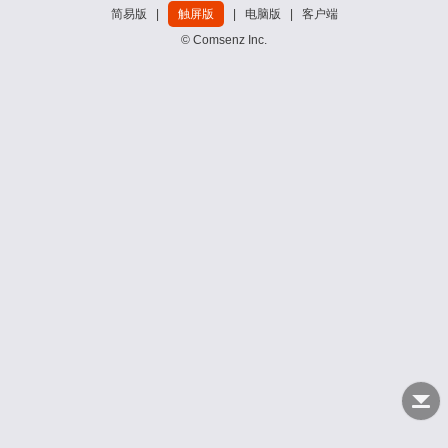
简易版
|
触屏版
|
电脑版
|
客户端
© Comsenz Inc.