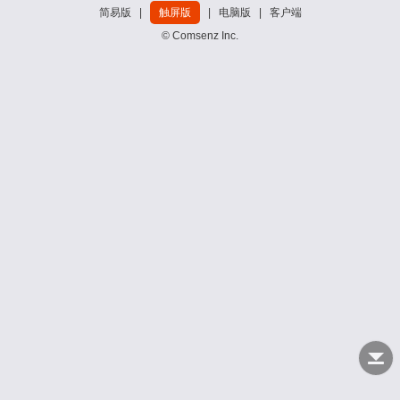
简易版
|
触屏版
|
电脑版
|
客户端
© Comsenz Inc.