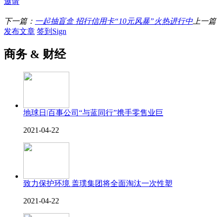
邀请
下一篇：
一起抽盲盒 招行信用卡“10元风暴”火热进行中
上一篇
发布文章
签到Sign
商务 & 财经
地球日|百事公司“与蓝同行”携手零售业巨
2021-04-22
致力保护环境 盖璞集团将全面淘汰一次性塑
2021-04-22