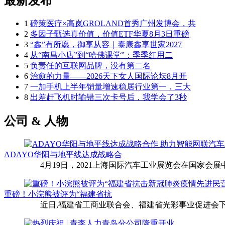
最新发布
1
磅策医疗×高岚GROLAND首秀广州发博会，共
2
多因子甄选真价值，价值ETF华夏8月3日重磅
3
“鑫”有所愿，御享从容｜泰康鑫享世家2027
4
从“南昌小店”到“哈佛课堂”：季季红用二
5
负责任的互联网品牌，没有第二名
6
治愈的力量——2026天下女人国际论坛8月开
7
一加手机上半年销量增速稳居行业第一，三大
8
出差赶飞机时输错三次卡号后，我学会了3秒
公司 & 人物
ADAYO华阳与地平线达成战略合
4月19日，2021上海国际汽车工业展览会在国家会展中
重磅！小浣熊被评为“福建省抗
近日,福建省工商业联合会、福建省光彩事业促进会下