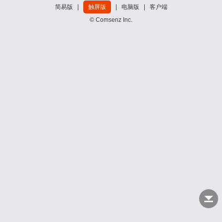
简易版
|
触屏版
|
电脑版
|
客户端
© Comsenz Inc.