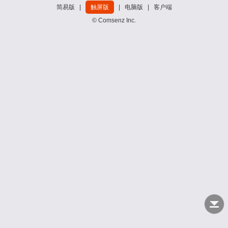
简易版
|
触屏版
|
电脑版
|
客户端
© Comsenz Inc.