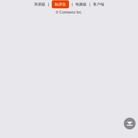
简易版
|
触屏版
|
电脑版
|
客户端
© Comsenz Inc.