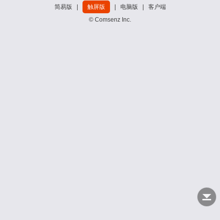
简易版
|
触屏版
|
电脑版
|
客户端
© Comsenz Inc.