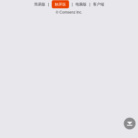
简易版
|
触屏版
|
电脑版
|
客户端
© Comsenz Inc.