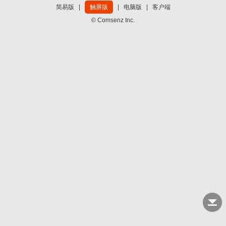
简易版
|
触屏版
|
电脑版
|
客户端
© Comsenz Inc.