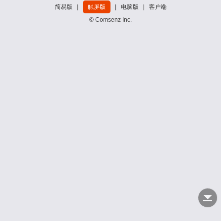
简易版
|
触屏版
|
电脑版
|
客户端
© Comsenz Inc.