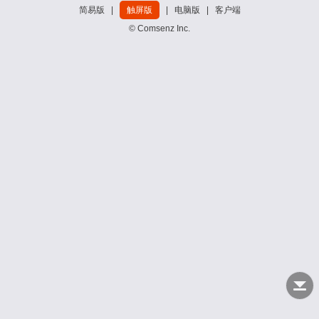
简易版
|
触屏版
|
电脑版
|
客户端
© Comsenz Inc.