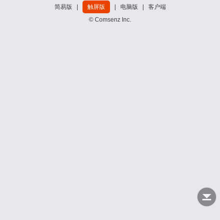
简易版
|
触屏版
|
电脑版
|
客户端
© Comsenz Inc.