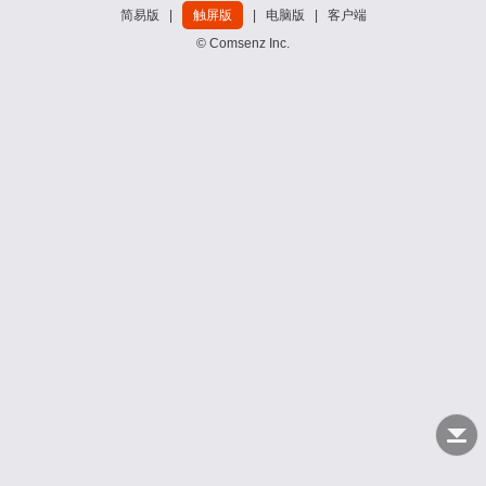
简易版
|
触屏版
|
电脑版
|
客户端
© Comsenz Inc.