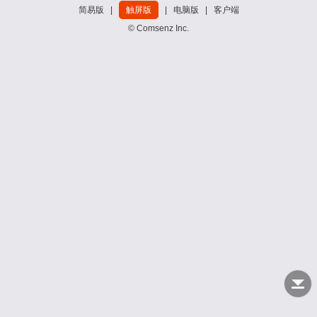
简易版
|
触屏版
|
电脑版
|
客户端
© Comsenz Inc.