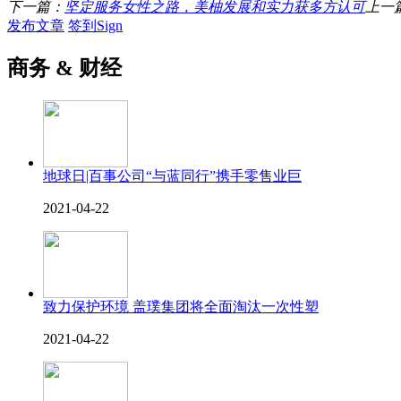
下一篇：
坚定服务女性之路，美柚发展和实力获多方认可
上一
发布文章
签到Sign
商务 & 财经
地球日|百事公司“与蓝同行”携手零售业巨
2021-04-22
致力保护环境 盖璞集团将全面淘汰一次性塑
2021-04-22