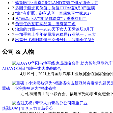
1
磅策医疗×高岚GROLAND首秀广州发博会，共
2
多因子甄选真价值，价值ETF华夏8月3日重磅
3
“鑫”有所愿，御享从容｜泰康鑫享世家2027
4
从“南昌小店”到“哈佛课堂”：季季红用二
5
负责任的互联网品牌，没有第二名
6
治愈的力量——2026天下女人国际论坛8月开
7
一加手机上半年销量增速稳居行业第一，三大
8
出差赶飞机时输错三次卡号后，我学会了3秒
公司 & 人物
ADAYO华阳与地平线达成战略合
4月19日，2021上海国际汽车工业展览会在国家会展中
重磅！小浣熊被评为“福建省抗
近日,福建省工商业联合会、福建省光彩事业促进会下
热烈庆祝 | 青李人力青岛分公