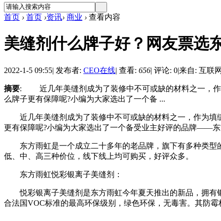
首页
›
首页
›
资讯
›
商业
›
查看内容
美缝剂什么牌子好？网友票选
2022-1-5 09:55
|
发布者:
CEO在线
|
查看:
656
|
评论: 0
|
来自: 互联
摘要
: 近几年美缝剂成为了装修中不可或缺的材料之一，作
么牌子更有保障呢?小编为大家选出了一个备 ...
近几年美缝剂成为了装修中不可或缺的材料之一，作为填缝
更有保障呢?小编为大家选出了一个备受业主好评的品牌——
东方雨虹是一个成立二十多年的老品牌，旗下有多种类型的
低、中、高三种价位，线下线上均可购买，好评众多。
东方雨虹悦彩银离子美缝剂：
悦彩银离子美缝剂是东方雨虹今年夏天推出的新品，拥有银离子抗菌
合法国VOC标准的最高环保级别，绿色环保，无毒害。其防霉