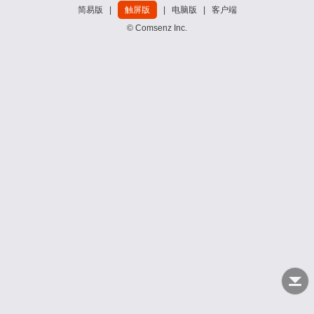
简易版
|
触屏版
|
电脑版
|
客户端
© Comsenz Inc.