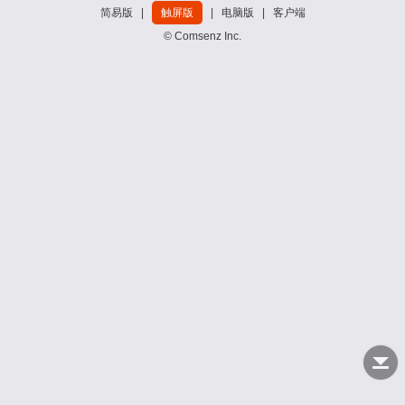
简易版
|
触屏版
|
电脑版
|
客户端
© Comsenz Inc.