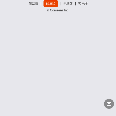
简易版
|
触屏版
|
电脑版
|
客户端
© Comsenz Inc.