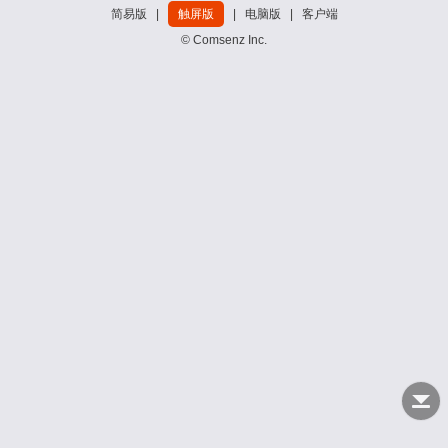
简易版
|
触屏版
|
电脑版
|
客户端
© Comsenz Inc.