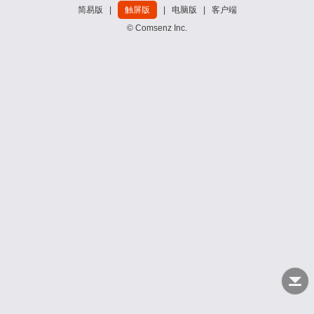
简易版
|
触屏版
|
电脑版
|
客户端
© Comsenz Inc.