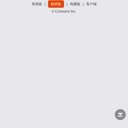
简易版
|
触屏版
|
电脑版
|
客户端
© Comsenz Inc.