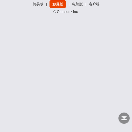
简易版
|
触屏版
|
电脑版
|
客户端
© Comsenz Inc.