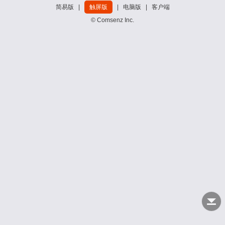
简易版
|
触屏版
|
电脑版
|
客户端
© Comsenz Inc.